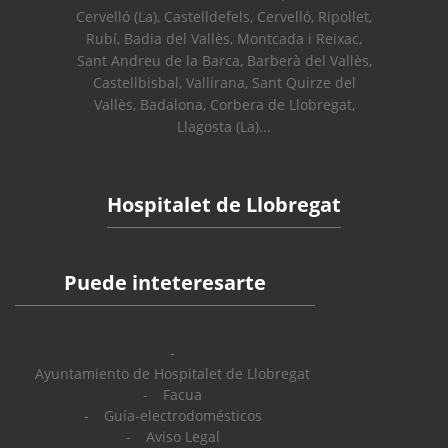
Cervelló (La), Castelldefels, Cervelló, Ripollet,
Rubí, Badia del Vallès, Montcada i Reixac,
Sant Andreu de la Barca, Barberà del Vallès,
Castellbisbal, Vallirana, Sant Quirze del
Vallès, Badalona, Corbera de Llobregat,
Llagosta (La)...
Hospitalet de Llobregat
Puede inteteresarte
Ayuntamiento de Hospitalet de Llobregat
Facua
Guía-electrodomésticos
Aviso Legal