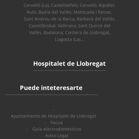
Cervelló (La), Castelldefels, Cervelló, Ripollet,
Rubí, Badia del Vallès, Montcada i Reixac,
Sant Andreu de la Barca, Barberà del Vallès,
Castellbisbal, Vallirana, Sant Quirze del
Vallès, Badalona, Corbera de Llobregat,
Llagosta (La)...
Hospitalet de Llobregat
Puede inteteresarte
Ayuntamiento de Hospitalet de Llobregat
Facua
Guía-electrodomésticos
Aviso Legal